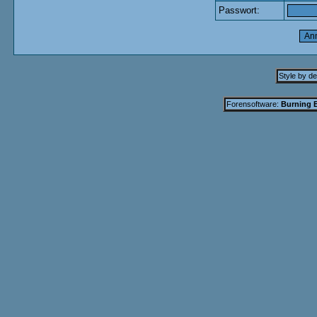
Passwort:
Style by d
Forensoftware:
Burning B