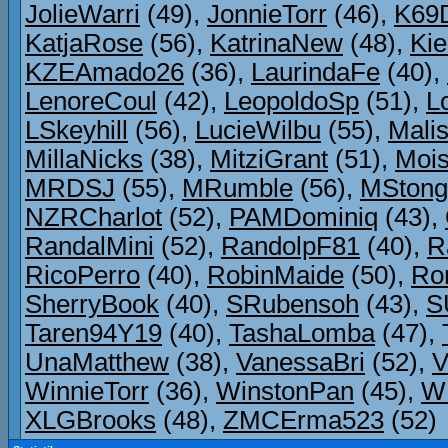
JolieWarri
(49),
JonnieTorr
(46),
K69
KatjaRose
(56),
KatrinaNew
(48),
Ki
KZEAmado26
(36),
LaurindaFe
(40),
LenoreCoul
(42),
LeopoldoSp
(51),
L
LSkeyhill
(56),
LucieWilbu
(55),
Mali
MillaNicks
(38),
MitziGrant
(51),
Mois
MRDSJ
(55),
MRumble
(56),
MStong
NZRCharlot
(52),
PAMDominiq
(43),
RandalMini
(52),
RandolpF81
(40),
R
RicoPerro
(40),
RobinMaide
(50),
Ro
SherryBook
(40),
SRubensoh
(43),
S
Taren94Y19
(40),
TashaLomba
(47),
UnaMatthew
(38),
VanessaBri
(52),
V
WinnieTorr
(36),
WinstonPan
(45),
WL
XLGBrooks
(48),
ZMCErma523
(52)