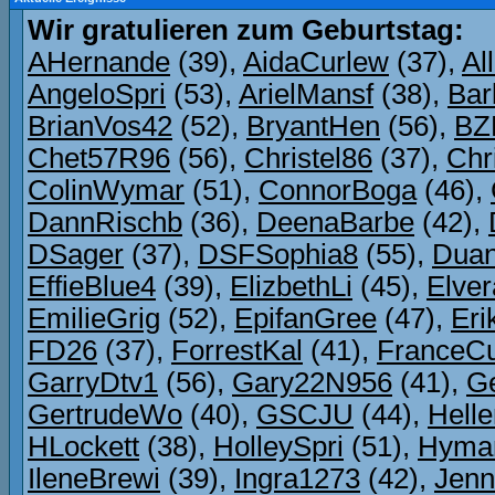
Wir gratulieren zum Geburtstag:
AHernande
(39),
AidaCurlew
(37),
Al
AngeloSpri
(53),
ArielMansf
(38),
Bar
BrianVos42
(52),
BryantHen
(56),
BZ
Chet57R96
(56),
Christel86
(37),
Chr
ColinWymar
(51),
ConnorBoga
(46),
DannRischb
(36),
DeenaBarbe
(42),
DSager
(37),
DSFSophia8
(55),
Dua
EffieBlue4
(39),
ElizbethLi
(45),
Elve
EmilieGrig
(52),
EpifanGree
(47),
Eri
FD26
(37),
ForrestKal
(41),
FranceCu
GarryDtv1
(56),
Gary22N956
(41),
G
GertrudeWo
(40),
GSCJU
(44),
Hell
HLockett
(38),
HolleySpri
(51),
Hyma
IleneBrewi
(39),
Ingra1273
(42),
Jenn