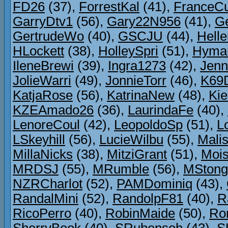
FD26
(37),
ForrestKal
(41),
FranceCu
GarryDtv1
(56),
Gary22N956
(41),
G
GertrudeWo
(40),
GSCJU
(44),
Hell
HLockett
(38),
HolleySpri
(51),
Hyma
IleneBrewi
(39),
Ingra1273
(42),
Jenn
JolieWarri
(49),
JonnieTorr
(46),
K69
KatjaRose
(56),
KatrinaNew
(48),
Ki
KZEAmado26
(36),
LaurindaFe
(40),
LenoreCoul
(42),
LeopoldoSp
(51),
L
LSkeyhill
(56),
LucieWilbu
(55),
Mali
MillaNicks
(38),
MitziGrant
(51),
Mois
MRDSJ
(55),
MRumble
(56),
MStong
NZRCharlot
(52),
PAMDominiq
(43),
RandalMini
(52),
RandolpF81
(40),
R
RicoPerro
(40),
RobinMaide
(50),
Ro