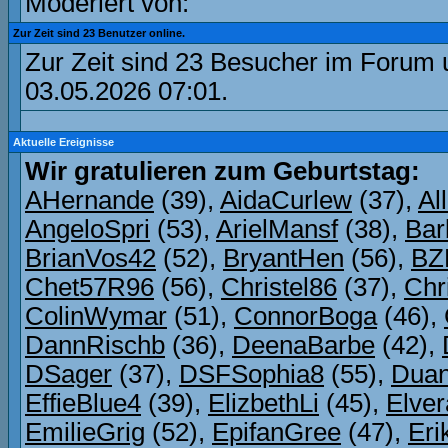
Moderiert von:
Zur Zeit sind 23 Benutzer online.
Zur Zeit sind 23 Besucher im Forum
03.05.2026
07:01
.
Aktuelle Ereignisse
Wir gratulieren zum Geburtstag:
AHernande
(39),
AidaCurlew
(37),
Al
AngeloSpri
(53),
ArielMansf
(38),
Bar
BrianVos42
(52),
BryantHen
(56),
BZ
Chet57R96
(56),
Christel86
(37),
Chr
ColinWymar
(51),
ConnorBoga
(46),
DannRischb
(36),
DeenaBarbe
(42),
DSager
(37),
DSFSophia8
(55),
Dua
EffieBlue4
(39),
ElizbethLi
(45),
Elve
EmilieGrig
(52),
EpifanGree
(47),
Eri