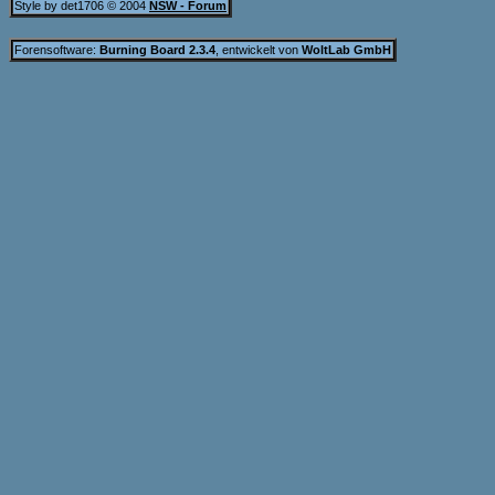
Style by det1706 © 2004
NSW - Forum
Forensoftware:
Burning Board 2.3.4
, entwickelt von
WoltLab GmbH