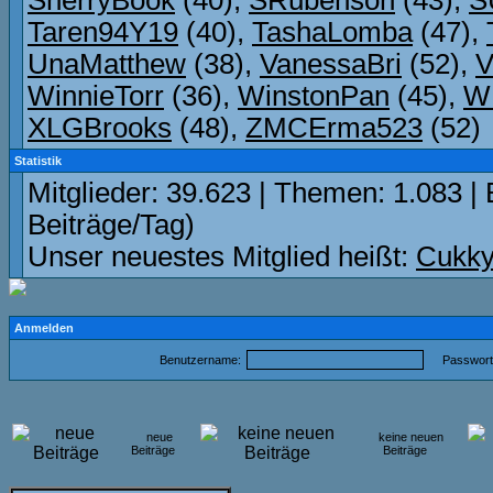
SherryBook
(40),
SRubensoh
(43),
S
Taren94Y19
(40),
TashaLomba
(47),
UnaMatthew
(38),
VanessaBri
(52),
V
WinnieTorr
(36),
WinstonPan
(45),
WL
XLGBrooks
(48),
ZMCErma523
(52)
Statistik
Mitglieder: 39.623 | Themen: 1.083 | 
Beiträge/Tag)
Unser neuestes Mitglied heißt:
Cukky
Anmelden
Benutzername:
Passwort
neue
keine neuen
Beiträge
Beiträge