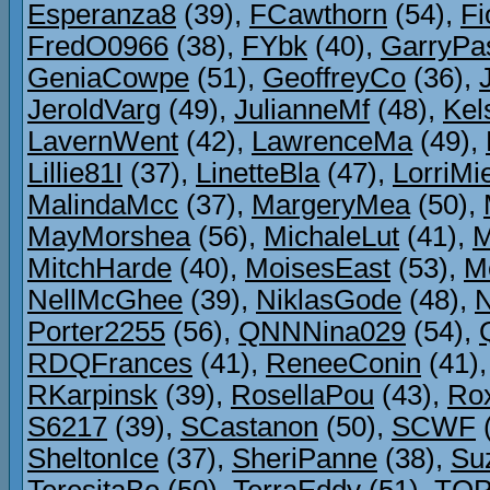
Esperanza8
(39),
FCawthorn
(54),
Fi
FredO0966
(38),
FYbk
(40),
GarryPa
GeniaCowpe
(51),
GeoffreyCo
(36),
JeroldVarg
(49),
JulianneMf
(48),
Kel
LavernWent
(42),
LawrenceMa
(49),
Lillie81I
(37),
LinetteBla
(47),
LorriMi
MalindaMcc
(37),
MargeryMea
(50),
MayMorshea
(56),
MichaleLut
(41),
M
MitchHarde
(40),
MoisesEast
(53),
M
NellMcGhee
(39),
NiklasGode
(48),
Porter2255
(56),
QNNNina029
(54),
RDQFrances
(41),
ReneeConin
(41)
RKarpinsk
(39),
RosellaPou
(43),
Ro
S6217
(39),
SCastanon
(50),
SCWF
SheltonIce
(37),
SheriPanne
(38),
Su