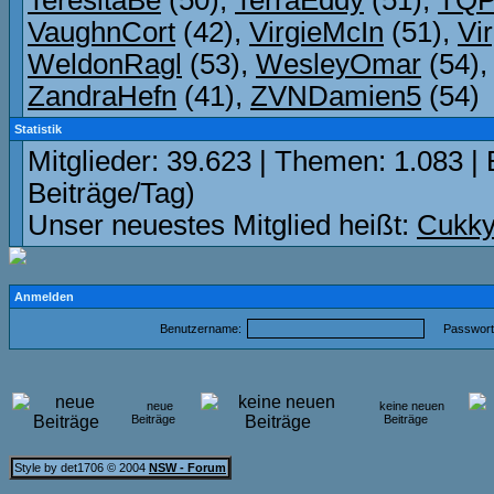
TeresitaBe
(50),
TerraEddy
(51),
TQ
VaughnCort
(42),
VirgieMcIn
(51),
Vi
WeldonRagl
(53),
WesleyOmar
(54)
ZandraHefn
(41),
ZVNDamien5
(54)
Statistik
Mitglieder: 39.623 | Themen: 1.083 | 
Beiträge/Tag)
Unser neuestes Mitglied heißt:
Cukky
Anmelden
Benutzername:
Passwort
neue
keine neuen
Beiträge
Beiträge
Style by det1706 © 2004
NSW - Forum