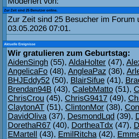
Moderiert von:
Zur Zeit sind 25 Benutzer online.
Zur Zeit sind 25 Besucher im Forum
03.05.2026
07:01
.
Aktuelle Ereignisse
Wir gratulieren zum Geburtstag:
AidenSingh
(55),
AldaHolter
(47),
Ale
AngelicaFo
(48),
AngleaPaz
(36),
Arl
BHJEddy52
(50),
BlairSifue
(41),
Bra
Brendan94B
(43),
CalebMatto
(51),
C
ChrisCrou
(45),
ChrisG9417
(49),
Ch
ClaytonAT
(51),
ClintonMor
(38),
Con
DavidOliva
(37),
DesmondLqd
(39),
DorethaR67
(40),
DortheaTdx
(47),
D
EMartell
(43),
EmilRitcha
(42),
Emmet