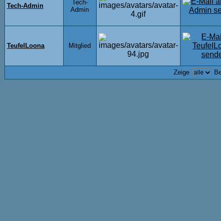
Tech-
Tech-Admin
Admin
TeufelLoona
Mitglied
Zeige
Be