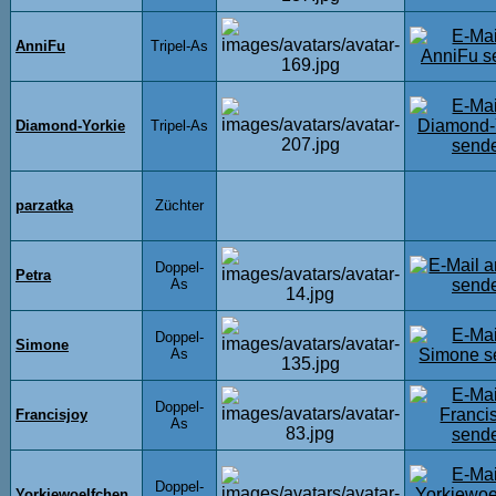
AnniFu
Tripel-As
Diamond-Yorkie
Tripel-As
parzatka
Züchter
Doppel-
Petra
As
Doppel-
Simone
As
Doppel-
Francisjoy
As
Doppel-
Yorkiewoelfchen