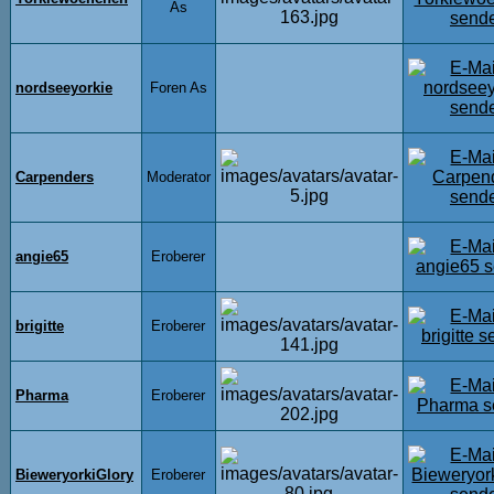
As
nordseeyorkie
Foren As
Carpenders
Moderator
angie65
Eroberer
brigitte
Eroberer
Pharma
Eroberer
BieweryorkiGlory
Eroberer