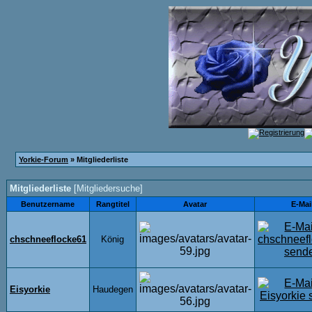
Yorkie-Forum
» Mitgliederliste
Mitgliederliste
[
Mitgliedersuche
]
Benutzername
Rangtitel
Avatar
E-Mai
chschneeflocke61
König
Eisyorkie
Haudegen