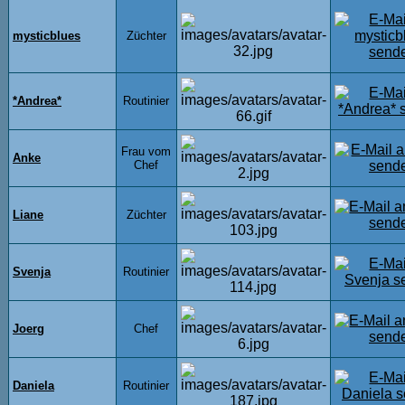
mysticblues
Züchter
*Andrea*
Routinier
Frau vom
Anke
Chef
Liane
Züchter
Svenja
Routinier
Joerg
Chef
Daniela
Routinier