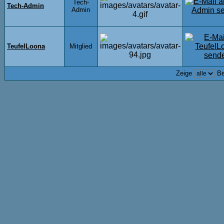
Tech-
Tech-Admin
Admin
TeufelLoona
Mitglied
Zeige
Be