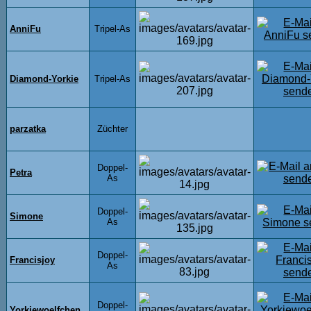
AnniFu
Tripel-As
Diamond-Yorkie
Tripel-As
parzatka
Züchter
Doppel-
Petra
As
Doppel-
Simone
As
Doppel-
Francisjoy
As
Doppel-
Yorkiewoelfchen