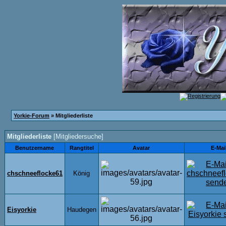
Yorkie-Forum
» Mitgliederliste
Mitgliederliste
[
Mitgliedersuche
]
Benutzername
Rangtitel
Avatar
E-Mai
chschneeflocke61
König
Eisyorkie
Haudegen