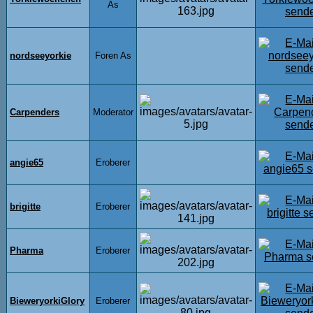
As
nordseeyorkie
Foren As
Carpenders
Moderator
angie65
Eroberer
brigitte
Eroberer
Pharma
Eroberer
BieweryorkiGlory
Eroberer