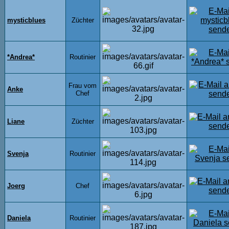
mysticblues
Züchter
*Andrea*
Routinier
Frau vom
Anke
Chef
Liane
Züchter
Svenja
Routinier
Joerg
Chef
Daniela
Routinier