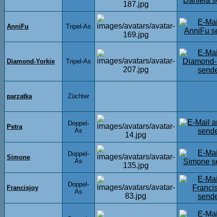
AnniFu
Tripel-As
Diamond-Yorkie
Tripel-As
parzatka
Züchter
Doppel-
Petra
As
Doppel-
Simone
As
Doppel-
Francisjoy
As