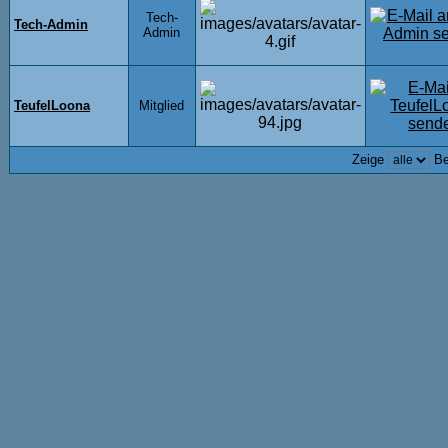
Tech-
Tech-Admin
Admin
TeufelLoona
Mitglied
Zeige
Be