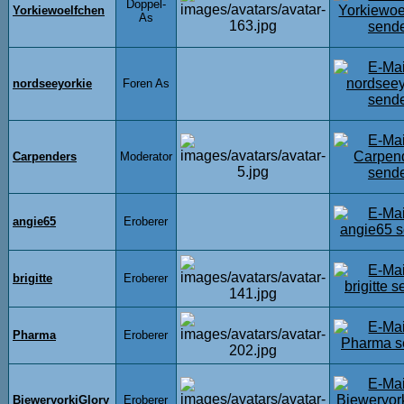
Doppel-
Yorkiewoelfchen
As
nordseeyorkie
Foren As
Carpenders
Moderator
angie65
Eroberer
brigitte
Eroberer
Pharma
Eroberer
BieweryorkiGlory
Eroberer