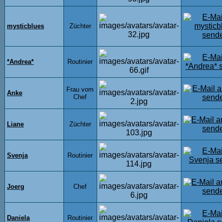
mysticblues
Züchter
*Andrea*
Routinier
Frau vom
Anke
Chef
Liane
Züchter
Svenja
Routinier
Joerg
Chef
Daniela
Routinier