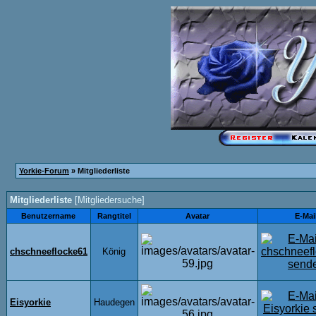
Yorkie-Forum
» Mitgliederliste
Mitgliederliste
[
Mitgliedersuche
]
Benutzername
Rangtitel
Avatar
E-Mai
chschneeflocke61
König
Eisyorkie
Haudegen