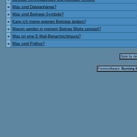
»
Was sind Dateianhänge?
»
Was sind Beitrags-Symbole?
»
Kann ich meine eigenen Beiträge ändern?
»
Warum werden in meinem Beitrag Worte zensiert?
»
Was ist eine E-Mail-Benachrichtigung?
»
Was sind Präfixe?
Style by d
Forensoftware:
Burning B