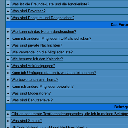
»
Was ist die Freunde-Liste und die Ignorierliste?
»
Was sind Favoriten?
»
Was sind Rangtitel und Rangzeichen?
Das Foru
»
Wie kann ich das Forum durchsuchen?
»
Kann ich anderen Mitgliedern E-Mails schicken?
»
Was sind private Nachrichten?
»
Wie verwende ich die Mitgliederliste?
»
Wie benutze ich den Kalender?
»
Was sind Ankündigungen?
»
Kann ich Umfragen starten bzw. daran teilnehmen?
»
Wie bewerte ich ein Thema?
»
Kann ich andere Mitglieder bewerten?
»
Was sind Moderatoren?
»
Was sind Benutzerlevel?
Beiträg
»
Gibt es bestimmte Textformatierungscodes, die ich in meinen Beiträg
»
Was sind Smilies?
»
BBCode Schnellauswahl und klickbare Smilies