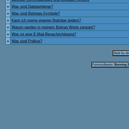
»
Was sind Dateianhänge?
»
Was sind Beitrags-Symbole?
»
Kann ich meine eigenen Beiträge ändern?
»
Warum werden in meinem Beitrag Worte zensiert?
»
Was ist eine E-Mail-Benachrichtigung?
»
Was sind Präfixe?
Style by d
Forensoftware:
Burning B