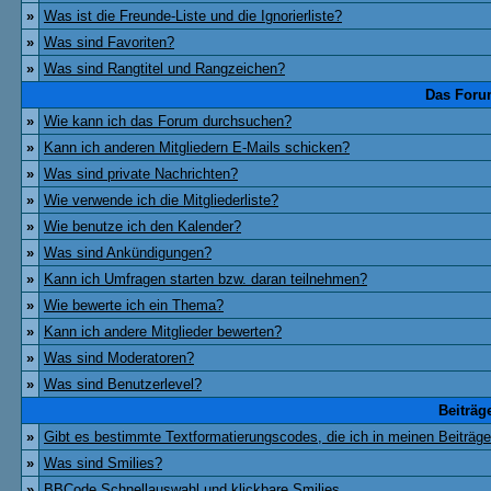
»
Was ist die Freunde-Liste und die Ignorierliste?
»
Was sind Favoriten?
»
Was sind Rangtitel und Rangzeichen?
Das Foru
»
Wie kann ich das Forum durchsuchen?
»
Kann ich anderen Mitgliedern E-Mails schicken?
»
Was sind private Nachrichten?
»
Wie verwende ich die Mitgliederliste?
»
Wie benutze ich den Kalender?
»
Was sind Ankündigungen?
»
Kann ich Umfragen starten bzw. daran teilnehmen?
»
Wie bewerte ich ein Thema?
»
Kann ich andere Mitglieder bewerten?
»
Was sind Moderatoren?
»
Was sind Benutzerlevel?
Beiträg
»
Gibt es bestimmte Textformatierungscodes, die ich in meinen Beiträg
»
Was sind Smilies?
»
BBCode Schnellauswahl und klickbare Smilies