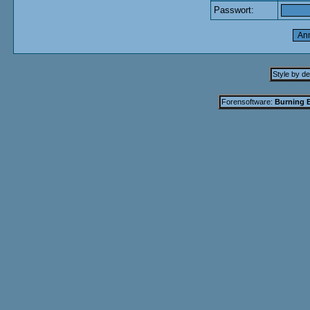
Passwort:
Style by d
Forensoftware:
Burning B