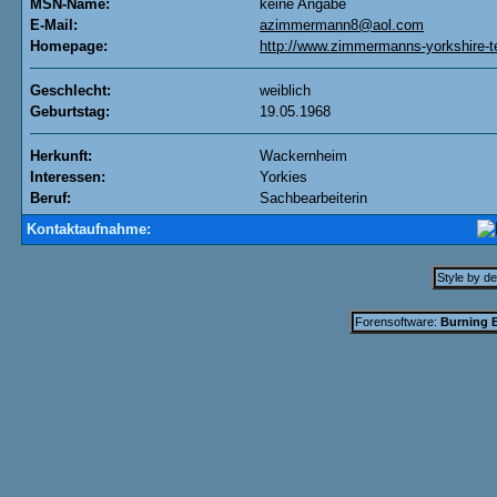
MSN-Name:
keine Angabe
E-Mail:
azimmermann8@aol.com
Homepage:
http://www.zimmermanns-yorkshire-te
Geschlecht:
weiblich
Geburtstag:
19.05.1968
Herkunft:
Wackernheim
Interessen:
Yorkies
Beruf:
Sachbearbeiterin
Kontaktaufnahme:
Style by d
Forensoftware:
Burning B