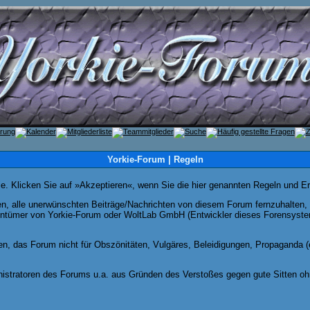
Yorkie-Forum | Regeln
Sie. Klicken Sie auf »Akzeptieren«, wenn Sie die hier genannten Regeln und E
 alle unerwünschten Beiträge/Nachrichten von diesem Forum fernzuhalten, is
entümer von Yorkie-Forum oder WoltLab GmbH (Entwickler dieses Forensystems
en, das Forum nicht für Obszönitäten, Vulgäres, Beleidigungen, Propaganda (e
stratoren des Forums u.a. aus Gründen des Verstoßes gegen gute Sitten ohn