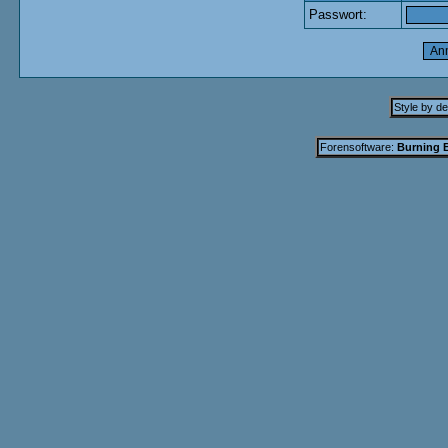
Passwort:
Style by d
Forensoftware:
Burning B