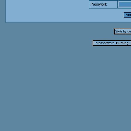
Passwort:
Style by d
Forensoftware:
Burning B