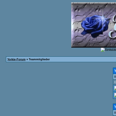
Yorkie-Forum
» Teammitglieder
Y
B
G
Y
B