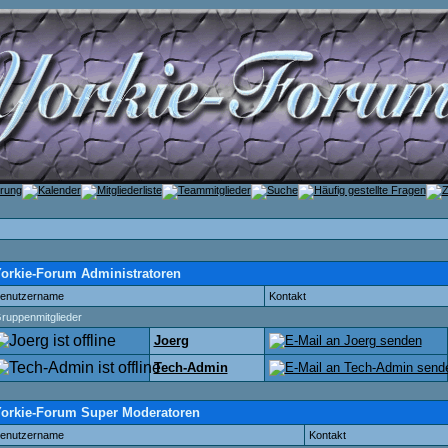
orkie-Forum Administratoren
enutzername
Kontakt
ruppenmitglieder
Joerg
Tech-Admin
orkie-Forum Super Moderatoren
enutzername
Kontakt