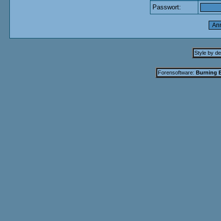
Passwort:
Style by d
Forensoftware:
Burning B